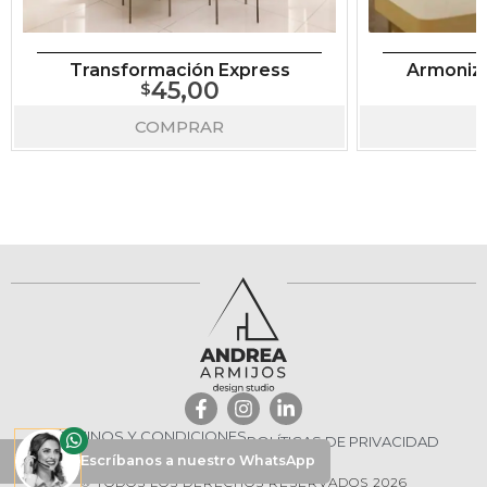
Transformación Express
Armoniza
45,00
COMPRAR
TÉRMINOS Y CONDICIONES
POLÍTICAS DE PRIVACIDAD
ANDREA ARMIJOS
® TODOS LOS DERECHOS RESERVADOS 2026