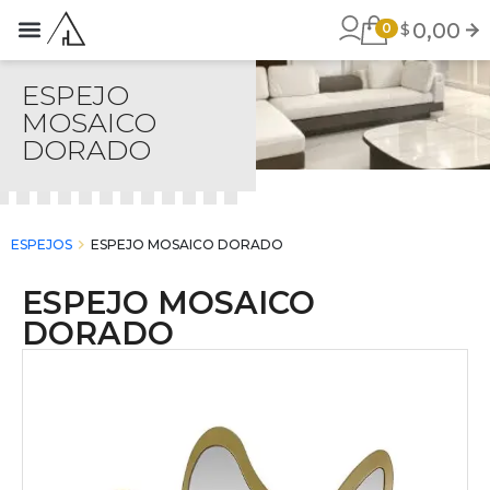
0,00
$
0
STROS PRODUCTOS
ACERCA DE MI
ESPEJO
MOSAICO
DORADO
chevron_right
ESPEJOS
ESPEJO MOSAICO DORADO
ESPEJO MOSAICO
DORADO