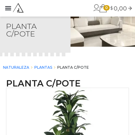
0,00
$
0
STROS PRODUCTOS
ACERCA DE MI
PLANTA
C/POTE
chevron_right
chevron_right
NATURALEZA
PLANTAS
PLANTA C/POTE
PLANTA C/POTE