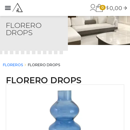
0,00
$
0
STROS PRODUCTOS
ACERCA DE MI
FLORERO
DROPS
chevron_right
FLOREROS
FLORERO DROPS
FLORERO DROPS